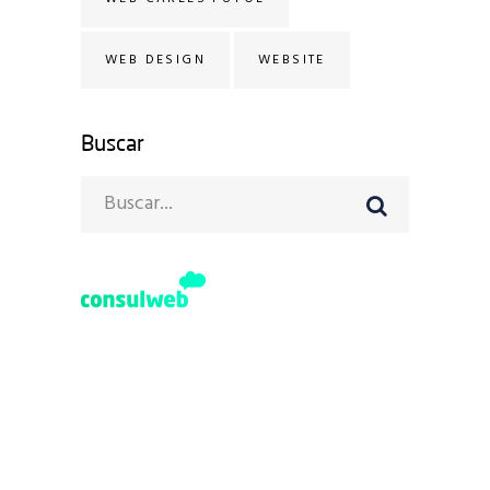
WEB DESIGN
WEBSITE
Buscar
Search
for:
Avinguda Diagonal 640
08017 Barcelona
+34 93 492 06 06
+34 628 122 017
hola@consulweb.com