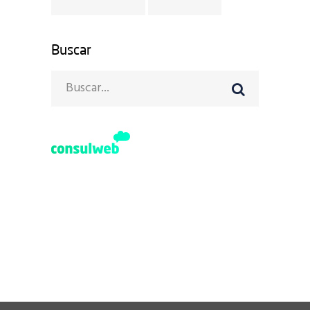
Buscar
Search
for:
Avinguda Diagonal 640
08017 Barcelona
+34 93 492 06 06
+34 628 122 017
hola@consulweb.com