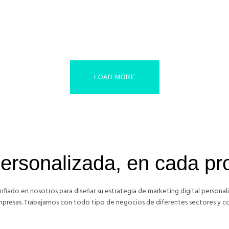
DISEÑO WEB
PROGRAMACIÓN
The White Flats
EB
PROGRAMACIÓN WEB
LOAD MORE
 personalizada, en cada pr
fiado en nosotros para diseñar su estrategia de marketing digital person
presas. Trabajamos con todo tipo de negocios de diferentes sectores y co