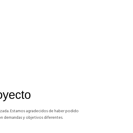
 WEB
SEO
SMM
Ginsa
DISEÑO WEB
PROGRAMACIÓN WEB
oyecto
alizada. Estamos agradecidos de haber podido
n demandas y objetivos diferentes.