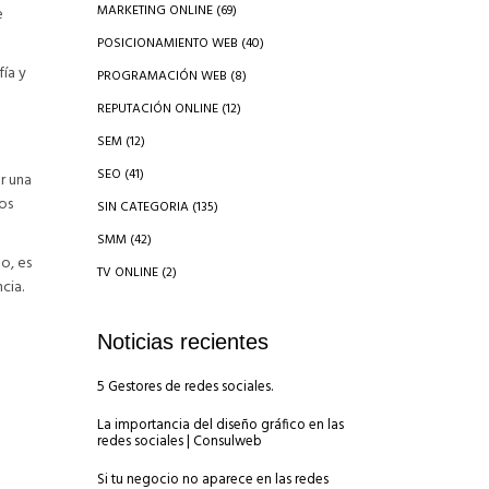
MARKETING ONLINE
(69)
e
POSICIONAMIENTO WEB
(40)
fía y
PROGRAMACIÓN WEB
(8)
REPUTACIÓN ONLINE
(12)
SEM
(12)
SEO
(41)
r una
os
SIN CATEGORIA
(135)
SMM
(42)
o, es
TV ONLINE
(2)
cia.
Noticias recientes
5 Gestores de redes sociales.
La importancia del diseño gráfico en las
redes sociales | Consulweb
Si tu negocio no aparece en las redes