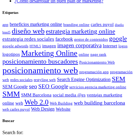
¿Cómo desarrollar un buen plan de marketing?
Etiquetas
beneficios marketing online
carles puyol
app
branding online
diseño
diseño web
estrategia marketing online
html5
google
estrategia redes sociales
facebook
gestor de contenidos
imagen corporativa
imagen
Internet
google adwords
logos
HTML5
Marketing Online
logotipos
online
page rank
posicionamiento buscadores
Posicionamiento Web
posicionamiento web
programación app
programación
SEM
Search Engine Optimization
web
redes sociales
restyling web
seo
SEO Google
SEM Google
servicios agencia marketing online
SMM
SMM Barcelona
social media @es
ventajas marketing
Web 2.0
web building barcelona
online
web
Web Building
Web Design
Website
web carles puyol
Buscar
Search for: