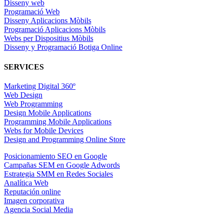
Disseny web
Programació Web
Disseny Aplicacions Mòbils
Programació Aplicacions Mòbils
Webs per Dispositius Mòbils
Disseny y Programació Botiga Online
SERVICES
Marketing Digital 360º
Web Design
Web Programming
Design Mobile Applications
Programming Mobile Applications
Webs for Mobile Devices
Design and Programming Online Store
Posicionamiento SEO en Google
Campañas SEM en Google Adwords
Estrategia SMM en Redes Sociales
Analítica Web
Reputación online
Imagen corporativa
Agencia Social Media