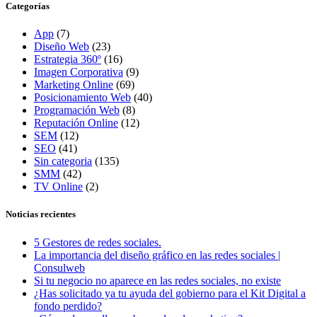
Categorías
App
(7)
Diseño Web
(23)
Estrategia 360º
(16)
Imagen Corporativa
(9)
Marketing Online
(69)
Posicionamiento Web
(40)
Programación Web
(8)
Reputación Online
(12)
SEM
(12)
SEO
(41)
Sin categoria
(135)
SMM
(42)
TV Online
(2)
Noticias recientes
5 Gestores de redes sociales.
La importancia del diseño gráfico en las redes sociales |
Consulweb
Si tu negocio no aparece en las redes sociales, no existe
¿Has solicitado ya tu ayuda del gobierno para el Kit Digital a
fondo perdido?