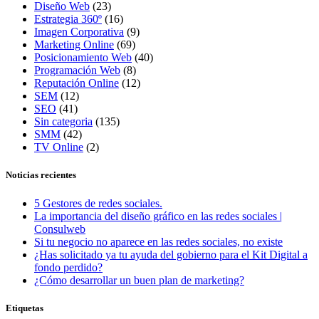
Diseño Web
(23)
Estrategia 360º
(16)
Imagen Corporativa
(9)
Marketing Online
(69)
Posicionamiento Web
(40)
Programación Web
(8)
Reputación Online
(12)
SEM
(12)
SEO
(41)
Sin categoria
(135)
SMM
(42)
TV Online
(2)
Noticias recientes
5 Gestores de redes sociales.
La importancia del diseño gráfico en las redes sociales |
Consulweb
Si tu negocio no aparece en las redes sociales, no existe
¿Has solicitado ya tu ayuda del gobierno para el Kit Digital a
fondo perdido?
¿Cómo desarrollar un buen plan de marketing?
Etiquetas