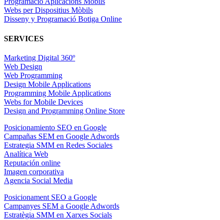
Programació Aplicacions Mòbils
Webs per Dispositius Mòbils
Disseny y Programació Botiga Online
SERVICES
Marketing Digital 360º
Web Design
Web Programming
Design Mobile Applications
Programming Mobile Applications
Webs for Mobile Devices
Design and Programming Online Store
Posicionamiento SEO en Google
Campañas SEM en Google Adwords
Estrategia SMM en Redes Sociales
Analítica Web
Reputación online
Imagen corporativa
Agencia Social Media
Posicionament SEO a Google
Campanyes SEM a Google Adwords
Estratègia SMM en Xarxes Socials