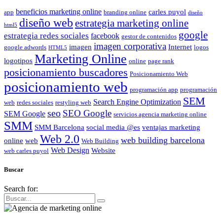
beneficios marketing online
carles puyol
app
branding online
diseño
diseño web
estrategia marketing online
html5
google
estrategia redes sociales
facebook
gestor de contenidos
imagen corporativa
imagen
Internet
google adwords
logos
HTML5
Marketing Online
logotipos
online
page rank
posicionamiento buscadores
Posicionamiento Web
posicionamiento web
programación app
programación
SEM
Search Engine Optimization
web
redes sociales
restyling web
seo
SEO Google
SEM Google
servicios agencia marketing online
SMM
SMM Barcelona
social media @es
ventajas marketing
Web 2.0
web building barcelona
online
web
Web Building
Web Design
Website
web carles puyol
Buscar
Search for: