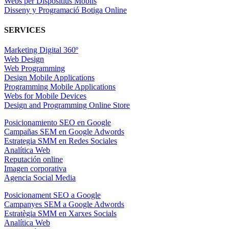
Webs per Dispositius Mòbils
Disseny y Programació Botiga Online
SERVICES
Marketing Digital 360º
Web Design
Web Programming
Design Mobile Applications
Programming Mobile Applications
Webs for Mobile Devices
Design and Programming Online Store
Posicionamiento SEO en Google
Campañas SEM en Google Adwords
Estrategia SMM en Redes Sociales
Analítica Web
Reputación online
Imagen corporativa
Agencia Social Media
Posicionament SEO a Google
Campanyes SEM a Google Adwords
Estratègia SMM en Xarxes Socials
Analítica Web