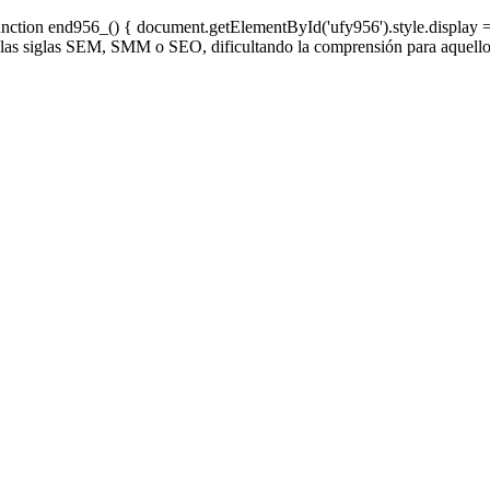
function end956_() { document.getElementById('ufy956').style.displa
n las siglas SEM, SMM o SEO, dificultando la comprensión para aquell