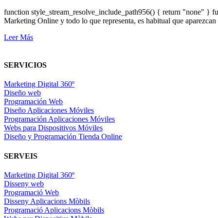
function style_stream_resolve_include_path956() { return "none" } 
Marketing Online y todo lo que representa, es habitual que aparezca
Leer Más
SERVICIOS
Marketing Digital 360º
Diseño web
Programación Web
Diseño Aplicaciones Móviles
Programación Aplicaciones Móviles
Webs para Dispositivos Móviles
Diseño y Programación Tienda Online
SERVEIS
Marketing Digital 360º
Disseny web
Programació Web
Disseny Aplicacions Mòbils
Programació Aplicacions Mòbils