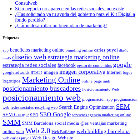
Consulweb
Si tu negocio no aparece en las redes sociales, no existe
¿Has solicitado ya tu ayuda del gobierno para el Kit Digital a
fondo perdido?
¿Cómo desarrollar un buen plan de marketing?
Etiquetas
beneficios marketing online
carles puyol
app
branding online
diseño
diseño web
estrategia marketing online
html5
google
estrategia redes sociales
facebook
gestor de contenidos
imagen corporativa
imagen
Internet
google adwords
logos
HTML5
Marketing Online
logotipos
online
page rank
posicionamiento buscadores
Posicionamiento Web
posicionamiento web
programación app
programación
SEM
Search Engine Optimization
web
redes sociales
restyling web
seo
SEO Google
SEM Google
servicios agencia marketing online
SMM
SMM Barcelona
social media @es
ventajas marketing
Web 2.0
web building barcelona
online
web
Web Building
Web Design
Website
web carles puyol