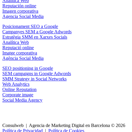
Analítica Web
Reputación online
Imagen corporativa
Agencia Social Media
Posicionament SEO a Google
Campanyes SEM a Google Adwords
Estratègia SMM en Xarxes Socials
Analítica Web
Reputació online
Imatge corporativa
Agència Social Media
SEO positioning in Google
SEM campaigns in Google Adwords
SMM Strategy in Social Networks
Web Analytics
Online Reputation
Corporate image
Social Media Agency
Consulweb | Agencia de Marketing Digital en Barcelona © 2026
Política de Privacidad
|
Política de Cookies