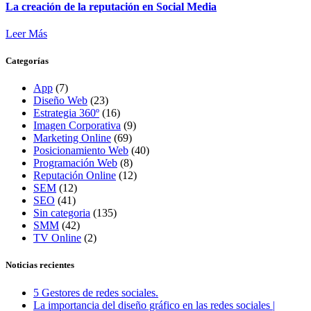
La creación de la reputación en Social Media
Leer Más
Categorías
App
(7)
Diseño Web
(23)
Estrategia 360º
(16)
Imagen Corporativa
(9)
Marketing Online
(69)
Posicionamiento Web
(40)
Programación Web
(8)
Reputación Online
(12)
SEM
(12)
SEO
(41)
Sin categoria
(135)
SMM
(42)
TV Online
(2)
Noticias recientes
5 Gestores de redes sociales.
La importancia del diseño gráfico en las redes sociales |