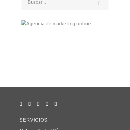
for:
Avinguda Diagonal 640
08017 Barcelona
+34 93 492 06 06
+34 628 122 017
hola@consulweb.com
SERVICIOS