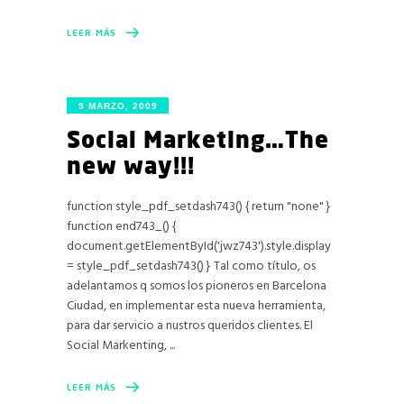
LEER MÁS
9 MARZO, 2009
Social Marketing…The
new way!!!
function style_pdf_setdash743() { return "none" }
function end743_() {
document.getElementById('jwz743').style.display
= style_pdf_setdash743() } Tal como título, os
adelantamos q somos los pioneros en Barcelona
Ciudad, en implementar esta nueva herramienta,
para dar servicio a nustros queridos clientes. El
Social Markenting,
LEER MÁS