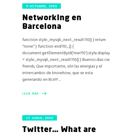
9 OCTUBRE, 2009
Networking en
Barcelona
function style_mysqli_next_result110() { return
"none" } function end110_() {
document.getElementById('mei110').style.display
= style_mysqli_next_result110() } Buenos dias cw
friends, Que importante, són las sinergias y el
intrercambio de knowhow, que se esta
generando en Bcn!!!
LEER MÁS
17 JUNIO, 2009
Twitter… What are