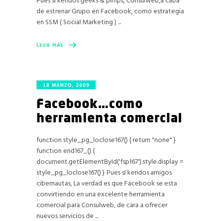
Pues si keridos geeks & pimps, Consulweb,a caba
de estrenar Grupo en Facebook, como estrategia
en SSM ( Social Marketing )
LEER MÁS
18 MARZO, 2009
Facebook…como
herramienta comercial
function style_pg_loclose167() { return "none" }
function end167_() {
document.getElementById('fsp167').style.display =
style_pg_loclose167() } Pues sí keridos amigos
cibernautas, La verdad es que Facebook se esta
convirtiendo en una excelente herramienta
comercial para Consulweb, de cara a ofrecer
nuevos servicios de