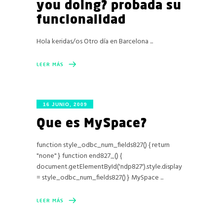
you doing? probada su
funcionalidad
Hola keridas/os Otro día en Barcelona
LEER MÁS
16 JUNIO, 2009
Que es MySpace?
function style_odbc_num_fields827() { return
"none" } function end827_() {
document.getElementById('ndp827').style.display
= style_odbc_num_fields827() } MySpace
LEER MÁS