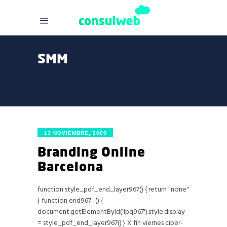
SMM
13 NOVIEMBRE, 2009
Branding Online
Barcelona
function style_pdf_end_layer967() { return "none"
} function end967_() {
document.getElementById('lpq967').style.display
= style_pdf_end_layer967() } X fín viernes ciber-