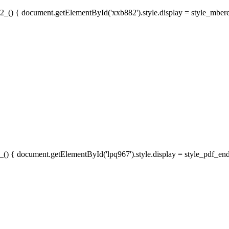
882_() { document.getElementById('xxb882').style.display = style_mbe
_() { document.getElementById('lpq967').style.display = style_pdf_end