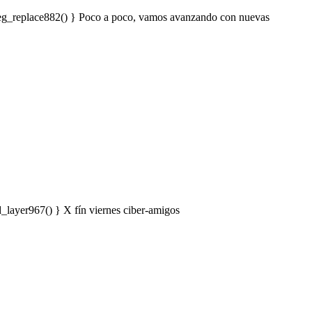
reg_replace882() } Poco a poco, vamos avanzando con nuevas
_layer967() } X fín viernes ciber-amigos