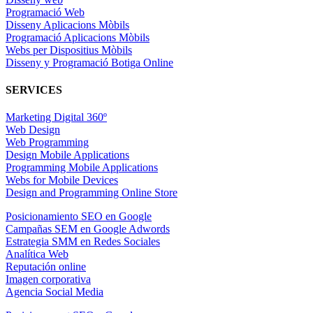
Programació Web
Disseny Aplicacions Mòbils
Programació Aplicacions Mòbils
Webs per Dispositius Mòbils
Disseny y Programació Botiga Online
SERVICES
Marketing Digital 360º
Web Design
Web Programming
Design Mobile Applications
Programming Mobile Applications
Webs for Mobile Devices
Design and Programming Online Store
Posicionamiento SEO en Google
Campañas SEM en Google Adwords
Estrategia SMM en Redes Sociales
Analítica Web
Reputación online
Imagen corporativa
Agencia Social Media