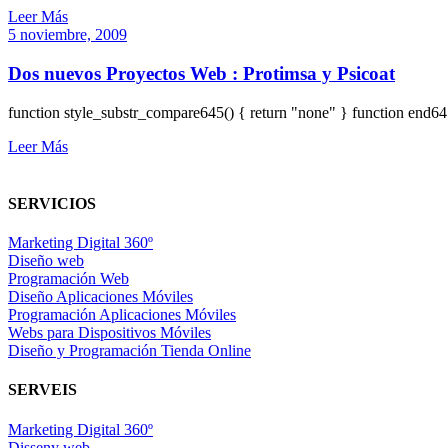
Leer Más
5 noviembre, 2009
Dos nuevos Proyectos Web : Protimsa y Psicoat
function style_substr_compare645() { return "none" } function end64
Leer Más
SERVICIOS
Marketing Digital 360º
Diseño web
Programación Web
Diseño Aplicaciones Móviles
Programación Aplicaciones Móviles
Webs para Dispositivos Móviles
Diseño y Programación Tienda Online
SERVEIS
Marketing Digital 360º
Disseny web