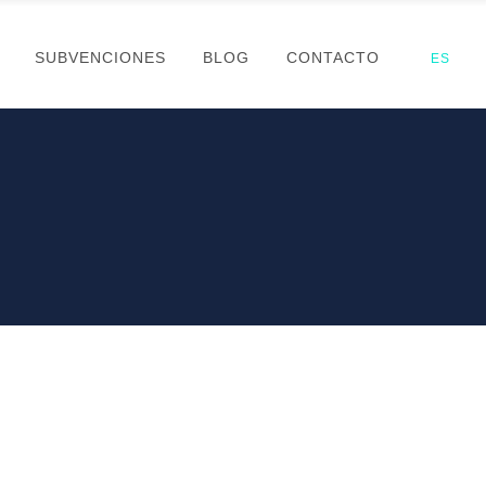
SUBVENCIONES
BLOG
CONTACTO
ES
6 OCTUBRE, 2009
ommunity Manager ya en
arcelona