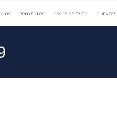
ICIOS
PROYECTOS
CASOS DE ÉXITO
CLIENTES
9
23 OCTUBRE, 2009
1
Internet es igual al
C
Ferrocarril del futúro
B