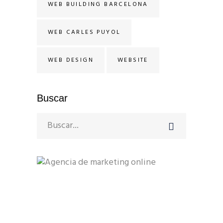
WEB BUILDING BARCELONA
WEB CARLES PUYOL
WEB DESIGN
WEBSITE
Buscar
Search
for:
Avinguda Diagonal 640
08017 Barcelona
+34 93 492 06 06