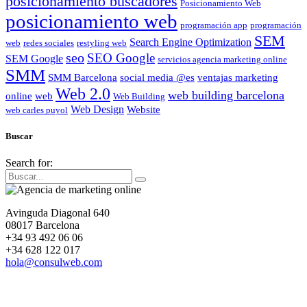
posicionamiento buscadores
Posicionamiento Web
posicionamiento web
programación app
programación
SEM
Search Engine Optimization
web
redes sociales
restyling web
seo
SEO Google
SEM Google
servicios agencia marketing online
SMM
SMM Barcelona
social media @es
ventajas marketing
Web 2.0
web building barcelona
online
web
Web Building
Web Design
Website
web carles puyol
Buscar
Search for:
Avinguda Diagonal 640
08017 Barcelona
+34 93 492 06 06
+34 628 122 017
hola@consulweb.com