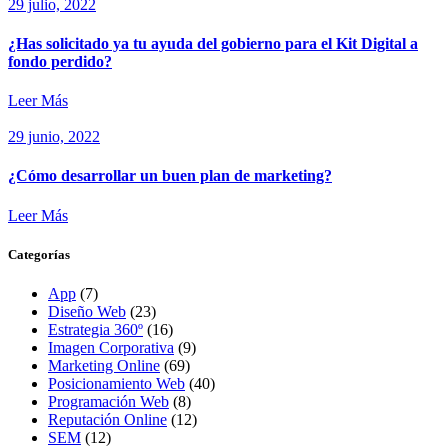
29 julio, 2022
¿Has solicitado ya tu ayuda del gobierno para el Kit Digital a
fondo perdido?
Leer Más
29 junio, 2022
¿Cómo desarrollar un buen plan de marketing?
Leer Más
Categorías
App
(7)
Diseño Web
(23)
Estrategia 360º
(16)
Imagen Corporativa
(9)
Marketing Online
(69)
Posicionamiento Web
(40)
Programación Web
(8)
Reputación Online
(12)
SEM
(12)