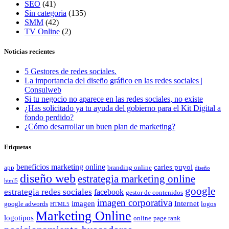
SEO
(41)
Sin categoria
(135)
SMM
(42)
TV Online
(2)
Noticias recientes
5 Gestores de redes sociales.
La importancia del diseño gráfico en las redes sociales |
Consulweb
Si tu negocio no aparece en las redes sociales, no existe
¿Has solicitado ya tu ayuda del gobierno para el Kit Digital a
fondo perdido?
¿Cómo desarrollar un buen plan de marketing?
Etiquetas
beneficios marketing online
carles puyol
app
branding online
diseño
diseño web
estrategia marketing online
html5
google
estrategia redes sociales
facebook
gestor de contenidos
imagen corporativa
imagen
Internet
google adwords
logos
HTML5
Marketing Online
logotipos
online
page rank