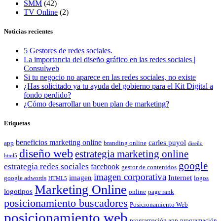
SMM
(42)
TV Online
(2)
Noticias recientes
5 Gestores de redes sociales.
La importancia del diseño gráfico en las redes sociales |
Consulweb
Si tu negocio no aparece en las redes sociales, no existe
¿Has solicitado ya tu ayuda del gobierno para el Kit Digital a
fondo perdido?
¿Cómo desarrollar un buen plan de marketing?
Etiquetas
beneficios marketing online
carles puyol
app
branding online
diseño
diseño web
estrategia marketing online
html5
google
estrategia redes sociales
facebook
gestor de contenidos
imagen corporativa
imagen
Internet
google adwords
logos
HTML5
Marketing Online
logotipos
online
page rank
posicionamiento buscadores
Posicionamiento Web
posicionamiento web
programación app
programación