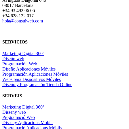
Avinguda Diagonal 640
08017 Barcelona
+34 93 492 06 06
+34 628 122 017
hola@consulweb.com
SERVICIOS
Marketing Digital 360º
Diseño web
Programación Web
Diseño Aplicaciones Móviles
Programación Aplicaciones Móviles
Webs para Dispositivos Móviles
Diseño y Programación Tienda Online
SERVEIS
Marketing Digital 360º
Disseny web
Programació Web
Disseny Aplicacions Mòbils
Programació Aplicacions Mòbils