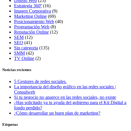
Diseño Web
(23)
Estrategia 360º
(16)
Imagen Corporativa
(9)
Marketing Online
(69)
Posicionamiento Web
(40)
Programación Web
(8)
Reputación Online
(12)
SEM
(12)
SEO
(41)
Sin categoria
(135)
SMM
(42)
TV Online
(2)
Noticias recientes
5 Gestores de redes sociales.
La importancia del diseño gráfico en las redes sociales |
Consulweb
Si tu negocio no aparece en las redes sociales, no existe
¿Has solicitado ya tu ayuda del gobierno para el Kit Digital a
fondo perdido?
¿Cómo desarrollar un buen plan de marketing?
Etiquetas