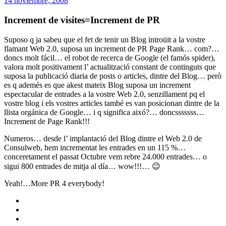
14 noviembre, 2008
Increment de visites=Increment de PR
Suposo q ja sabeu que el fet de tenir un Blog introüit a la vostre
flamant Web 2.0, suposa un increment de PR Page Rank… com?…
doncs molt fácil… el robot de recerca de Google (el famós spider),
valora molt positivament l’ actualització constant de continguts que
suposa la publicació diaria de posts o articles, dintre del Blog… però
es q ademés es que akest mateix Blog suposa un increment
espectacular de entrades a la vostre Web 2.0, senzillament pq el
vostre blog i els vostres articles també es van posicionan dintre de la
llista orgánica de Google… i q significa aixó?… doncsssssss…
Increment de Page Rank!!!
Numeros… desde l’ implantació del Blog dintre el Web 2.0 de
Consulweb, hem incrementat les entrades en un 115 %…
conceretament el passat Octubre vem rebre 24.000 entrades… o
sigui 800 entrades de mitja al día… wow!!!… 😉
Yeah!…More PR 4 everybody!