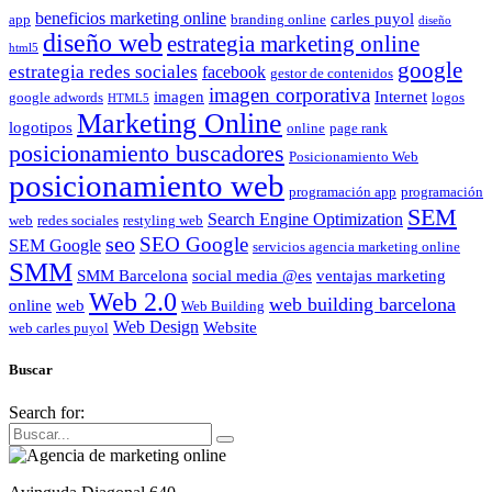
beneficios marketing online
carles puyol
app
branding online
diseño
diseño web
estrategia marketing online
html5
google
estrategia redes sociales
facebook
gestor de contenidos
imagen corporativa
imagen
Internet
google adwords
logos
HTML5
Marketing Online
logotipos
online
page rank
posicionamiento buscadores
Posicionamiento Web
posicionamiento web
programación app
programación
SEM
Search Engine Optimization
web
redes sociales
restyling web
seo
SEO Google
SEM Google
servicios agencia marketing online
SMM
SMM Barcelona
social media @es
ventajas marketing
Web 2.0
web building barcelona
online
web
Web Building
Web Design
Website
web carles puyol
Buscar
Search for: