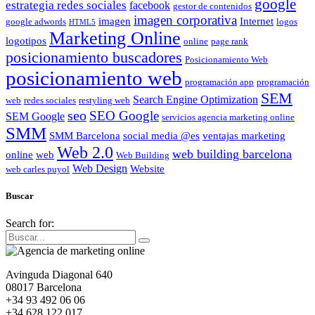
google
estrategia redes sociales
facebook
gestor de contenidos
imagen corporativa
imagen
Internet
google adwords
logos
HTML5
Marketing Online
logotipos
online
page rank
posicionamiento buscadores
Posicionamiento Web
posicionamiento web
programación app
programación
SEM
Search Engine Optimization
web
redes sociales
restyling web
seo
SEO Google
SEM Google
servicios agencia marketing online
SMM
SMM Barcelona
social media @es
ventajas marketing
Web 2.0
web building barcelona
online
web
Web Building
Web Design
Website
web carles puyol
Buscar
Search for:
Avinguda Diagonal 640
08017 Barcelona
+34 93 492 06 06
+34 628 122 017