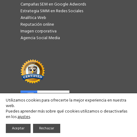
Campañas SEM en Google Adwords
Estrategia SMM en Redes Sociales
Analítica Web
Reputación online
Imagen corporativa
Agencia Social Media
Utilizamos cookies para ofrecerte la mejor experiencia en nuestra
web.
Puedes aprender más sobre qué cookies utilizamos o desactivarlas
en los
ajustes
.
Consulweb | Agencia de Marketing Digital en Barcelona ©
2026
Aceptar
Rechazar
Política de Privacidad
|
Política de Cookies