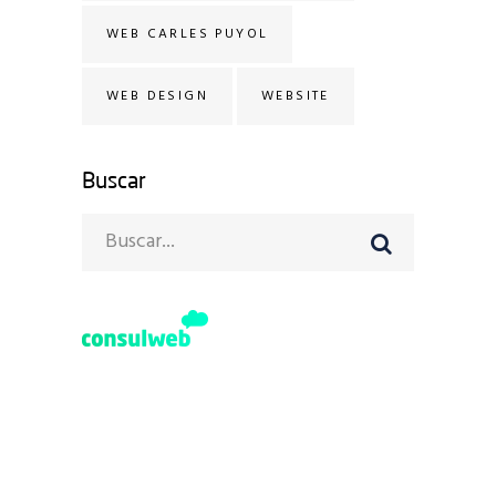
WEB CARLES PUYOL
WEB DESIGN
WEBSITE
Buscar
Search
for:
Avinguda Diagonal 640
08017 Barcelona
+34 93 492 06 06
+34 628 122 017