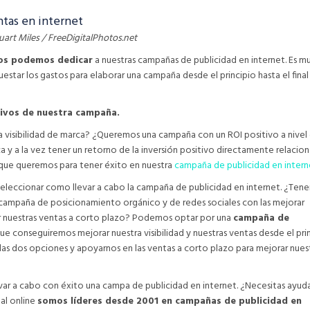
uart Miles / FreeDigitalPhotos.net
sos podemos dedicar
a nuestras campañas de publicidad en internet. Es m
star los gastos para elaborar una campaña desde el principio hasta el final
ivos de nuestra campaña.
visibilidad de marca? ¿Queremos una campaña con un ROI positivo a nivel
a y a la vez tener un retorno de la inversión positivo directamente relacio
 que queremos para tener éxito en nuestra
campaña de publicidad en intern
seleccionar como llevar a cabo la campaña de publicidad en internet. ¿Ten
campaña de posicionamiento orgánico y de redes sociales con las mejorar
r nuestras ventas a corto plazo? Podemos optar por una
campaña de
ue conseguiremos mejorar nuestra visibilidad y nuestras ventas desde el pr
s dos opciones y apoyarnos en las ventas a corto plazo para mejorar nues
var a cabo con éxito una campa de publicidad en internet. ¿Necesitas ayud
al online
somos líderes desde 2001 en campañas de publicidad en