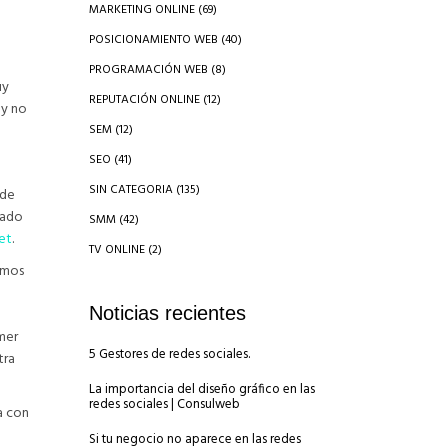
MARKETING ONLINE
(69)
POSICIONAMIENTO WEB
(40)
PROGRAMACIÓN WEB
(8)
uy
REPUTACIÓN ONLINE
(12)
 y no
SEM
(12)
SEO
(41)
SIN CATEGORIA
(135)
 de
nado
SMM
(42)
et
.
TV ONLINE
(2)
emos
Noticias recientes
imer
5 Gestores de redes sociales.
tra
La importancia del diseño gráfico en las
redes sociales | Consulweb
a con
Si tu negocio no aparece en las redes