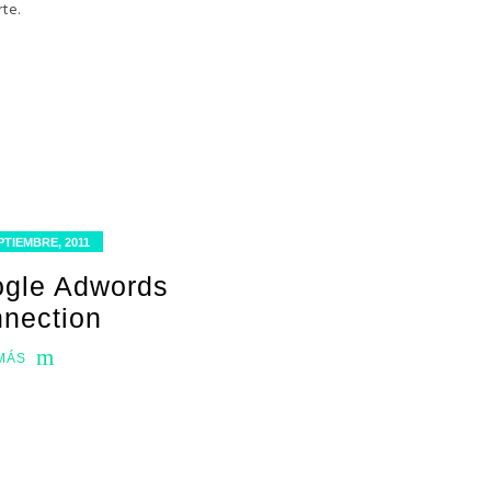
te.
PTIEMBRE, 2011
gle Adwords
nection
MÁS