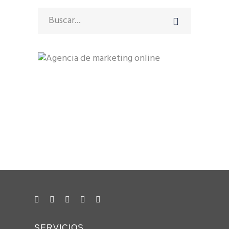
Search
for:
Avinguda Diagonal 640
08017 Barcelona
+34 93 492 06 06
+34 628 122 017
hola@consulweb.com
SERVICIOS