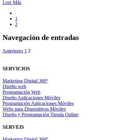
Leer Más
1
2
Navegación de entradas
Anteriores
1
2
SERVICIOS
Marketing Digital 360º
Diseño web
Programación Web
Diseño Aplicaciones Móviles
Programación Aplicaciones Móviles
Webs para Dispositivos Móviles
Diseño y Programación Tienda Online
SERVEIS
Marketing Digital 360º