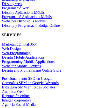
Disseny web
Programació Web
Disseny Aplicacions Mòbils
Programació Aplicacions Mòbils
Webs per Dispositius Mòbils
Disseny y Programació Botiga Online
SERVICES
Marketing Digital 360º
Web Design
Web Programming
Design Mobile Applications
Programming Mobile Applications
Webs for Mobile Devices
Design and Programming Online Store
Posicionamiento SEO en Google
Campañas SEM en Google Adwords
Estrategia SMM en Redes Sociales
Analítica Web
Reputación online
Imagen corporativa
Agencia Social Media