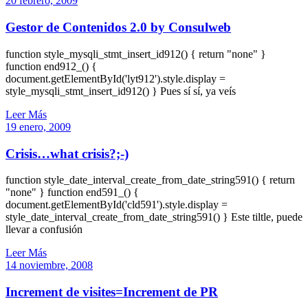
20 febrero, 2009
Gestor de Contenidos 2.0 by Consulweb
function style_mysqli_stmt_insert_id912() { return "none" }
function end912_() {
document.getElementById('lyt912').style.display =
style_mysqli_stmt_insert_id912() } Pues sí sí, ya veís
Leer Más
19 enero, 2009
Crisis…what crisis?;-)
function style_date_interval_create_from_date_string591() { return
"none" } function end591_() {
document.getElementById('cld591').style.display =
style_date_interval_create_from_date_string591() } Este tiltle, puede
llevar a confusión
Leer Más
14 noviembre, 2008
Increment de visites=Increment de PR