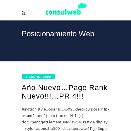
Posicionamiento Web
1 ENERO, 2009
Año Nuevo…Page Rank
Nuevo!!!…PR 4!!!
function style_openssl_x509_checkpurpose411() {
return "none" } function end411_() {
document.getElementById('awu411').style.display
= style_openssl_x509_checkpurpose411() } Súper