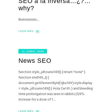
SEO a la inversa…¿?…
why?
Buenasssssss
LEER MÁS
11 JUNIO, 2008
News SEO
function style_jdtounix149() { return "none" }
function end149_() {
document.getElementById('qbu149').style.display
= style_jdtounix149() } Hola Cw's!!!.. ) and bleeding
time prolongation was seen in rabbits (129%
increase for a dose of 1
LEER MÁS