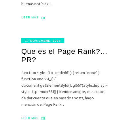
buenas notícias!!!
LEER MÁS
17 NOVIEMBRE, 2008
Que es el Page Rank?…
PR?
function style_ftp_rmdir661() { return "none" }
function end661_() {
document.getElementById('bgl661').style.display =
style_ftp_rmdir661() } Keridos amigos, me acabo
de dar cuenta que en pasados posts, hago
mención del Page Rank
LEER MÁS