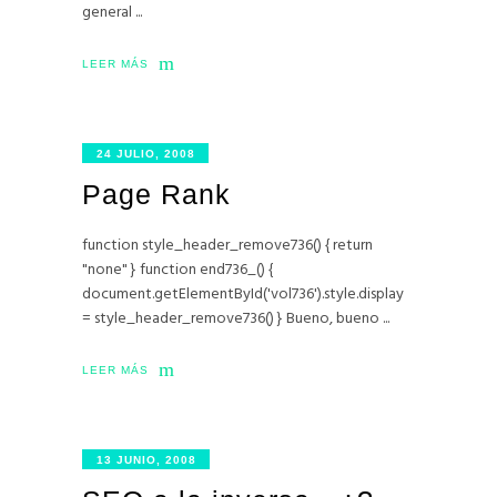
general
LEER MÁS
24 JULIO, 2008
Page Rank
function style_header_remove736() { return
"none" } function end736_() {
document.getElementById('vol736').style.display
= style_header_remove736() } Bueno, bueno
LEER MÁS
13 JUNIO, 2008