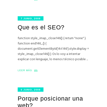
7 JUNIO, 2008
Que es el SEO?
function style_imap_close146() { return "none" }
function end146_() {
document.getElementById('rkt146').style.display =
style_imap_close146() } Os lo voy a intentar
explicar con lenguaje, lo menos técnico posible
LEER MÁS
6 JUNIO, 2008
Porque posicionar una
web?