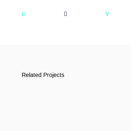
Related Projects
Dr Lopez Saucedo
PROGRAMACIÓ WEB
SEM
El Charro
SEO
SMM
PROGRAMACIÓ WEB
SEM
Panchito