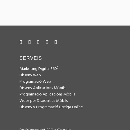
SEO
SMM
PROGRAMACIÓ WEB
SEO
SMM
SERVEIS
Marketing Digital 360º
Disseny web
Programació Web
Disseny Aplicacions Mòbils
Programació Aplicacions Mòbils
Webs per Dispositius Mòbils
Disseny y Programació Botiga Online