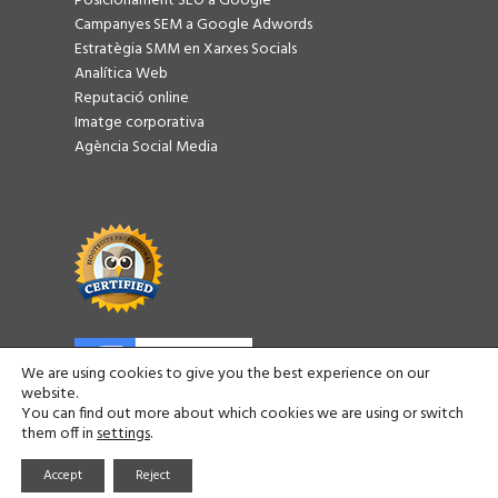
Posicionament SEO a Google
Campanyes SEM a Google Adwords
Estratègia SMM en Xarxes Socials
Analítica Web
Reputació online
Imatge corporativa
Agència Social Media
We are using cookies to give you the best experience on our
website.
You can find out more about which cookies we are using or switch
them off in
settings
.
Consulweb | Agència de màrqueting digital a Barcelona ©
2026
Accept
Reject